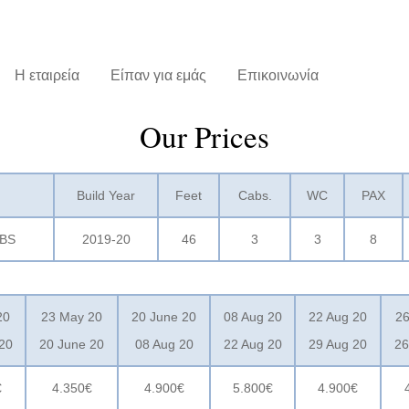
Η εταιρεία
Είπαν για εμάς
Επικοινωνία
Our Prices
Build Year
Feet
Cabs.
WC
PAX
CBS
2019-20
46
3
3
8
20
23 May 20
20 June 20
08 Aug 20
22 Aug 20
26
20
20 June 20
08 Aug 20
22 Aug 20
29 Aug 20
26
€
4.350€
4.900€
5.800€
4.900€