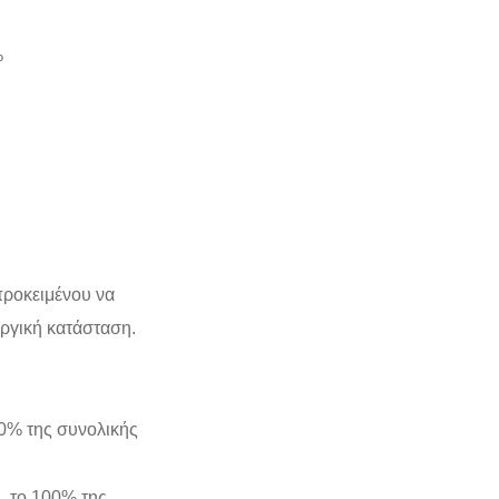
%
προκειμένου να
υργική κατάσταση.
50% της συνολικής
n, το 100% της